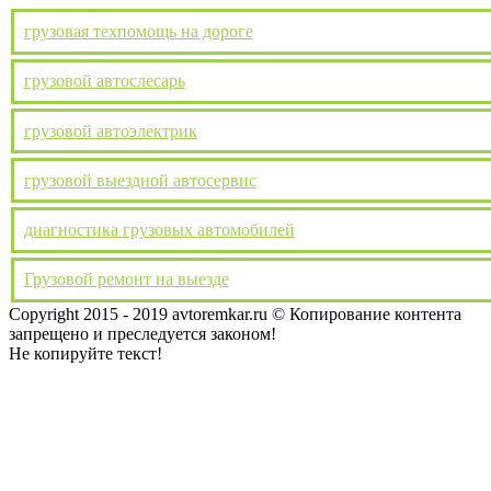
грузовая техпомощь на дороге
грузовой автослесарь
грузовой автоэлектрик
грузовой выездной автосервис
диагностика грузовых автомобилей
Грузовой ремонт на выезде
Copyright 2015 - 2019 avtoremkar.ru © Копирование контента
запрещено и преследуется законом!
Toggle
Не копируйте текст!
Sliding
Bar
Area