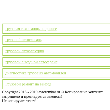
грузовая техпомощь на дороге
грузовой автослесарь
грузовой автоэлектрик
грузовой выездной автосервис
диагностика грузовых автомобилей
Грузовой ремонт на выезде
Copyright 2015 - 2019 avtoremkar.ru © Копирование контента
запрещено и преследуется законом!
Toggle
Не копируйте текст!
Sliding
Bar