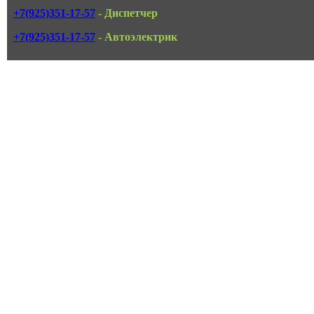
+7(925)351-17-57
- Диспетчер
+7(925)351-17-57
- Автоэлектрик