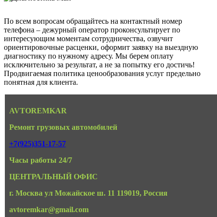
По всем вопросам обращайтесь на контактный номер
телефона – дежурный оператор проконсультирует по
интересующим моментам сотрудничества, озвучит
ориентировочные расценки, оформит заявку на выездную
диагностику по нужному адресу. Мы берем оплату
исключительно за результат, а не за попытку его достичь!
Продвигаемая политика ценообразования услуг предельно
понятная для клиента.
AVTOREMKAR
Ремонт грузовых автомобилей
+7(925)351-17-57
Часы работы 24/7
ЦЕНТРАЛЬНЫЙ ОФИС
г. Москва ул Можайское ш. 11 119019, Россия
avtoremkar@gmail.com